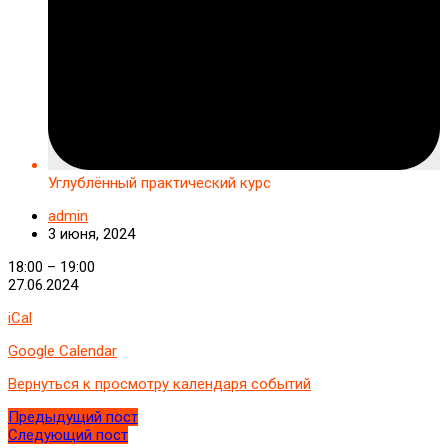
Углублённый практический курс
admin
3 июня, 2024
Углублённый
18:00
–
19:00
практический
27.06.2024
курс
iCal
Google Calendar
Вернуться к просмотру календаря событий
Предыдущий пост
Следующий пост