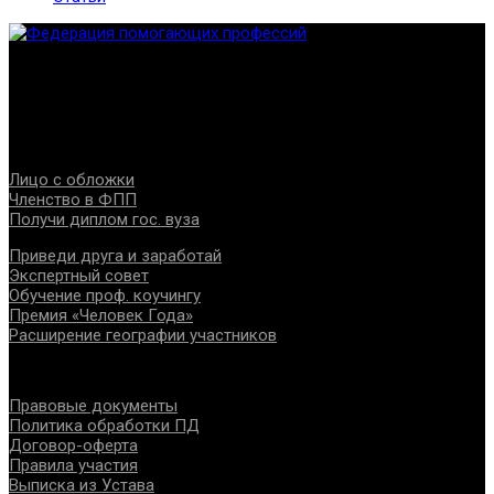
Федерация создана с целью содействия развитию
специалистов помогающих направлений, защите прав и
интересов, консолидации отрасли.
Проекты
Лицо с обложки
Членство в ФПП
Получи диплом гос. вуза
Приведи друга и заработай
Экспертный совет
Обучение проф. коучингу
Премия «Человек Года»
Расширение географии участников
Документы
Правовые документы
Политика обработки ПД
Договор-оферта
Правила участия
Выписка из Устава