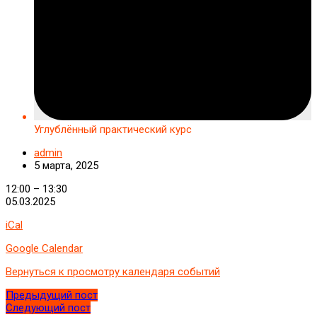
Углублённый практический курс
admin
5 марта, 2025
Углублённый
12:00
–
13:30
практический
05.03.2025
курс
iCal
Google Calendar
Вернуться к просмотру календаря событий
Предыдущий пост
Следующий пост