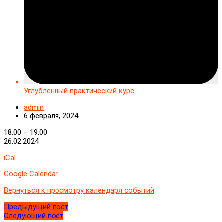
Углублённый практический курс
admin
6 февраля, 2024
Углублённый
18:00
–
19:00
практический
26.02.2024
курс
iCal
Google Calendar
Вернуться к просмотру календаря событий
Предыдущий пост
Следующий пост