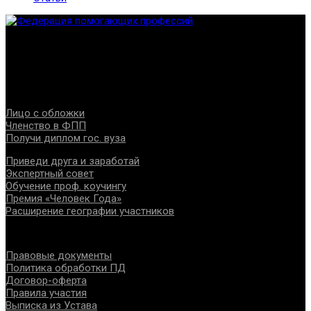
Федерация создана с целью содействия развитию
специалистов помогающих направлений, защите прав и
интересов, консолидации отрасли.
Проекты
Лицо с обложки
Членство в ФПП
Получи диплом гос. вуза
Приведи друга и заработай
Экспертный совет
Обучение проф. коучингу
Премия «Человек Года»
Расширение географии участников
Документы
Правовые документы
Политика обработки ПД
Договор-оферта
Правила участия
Выписка из Устава