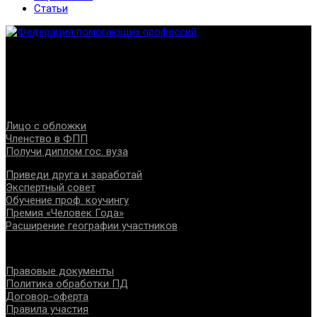
Статьи
Федерация создана с целью содействия развитию
специалистов помогающих направлений, защите прав и
интересов, консолидации отрасли.
Проекты
Лицо с обложки
Членство в ФПП
Получи диплом гос. вуза
Приведи друга и заработай
Экспертный совет
Обучение проф. коучингу
Премия «Человек Года»
Расширение географии участников
Документы
Правовые документы
Политика обработки ПД
Договор-оферта
Правила участия