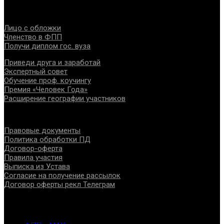
Проекты
Лицо с обложки
Членство в ФПП
Получи диплом гос. вуза
Приведи друга и заработай
Экспертный совет
Обучение проф. коучингу
Премия «Человек Года»
Расширение географии участников
Документы
Правовые документы
Политика обработки ПД
Договор-оферта
Правила участия
Выписка из Устава
Согласие на получение рассылок
Договор оферты рекл Телеграм
Контакты
info@fppro.ru