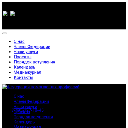
О нас
Члены Федерации
Наши услуги
Проекты
Порядок вступления
Календарь
Медиажурнал
Контакты
О нас
Члены Федерации
Наши услуги
7-495-127-10-45
Проекты
Порядок вступления
Календарь
Медиажурнал