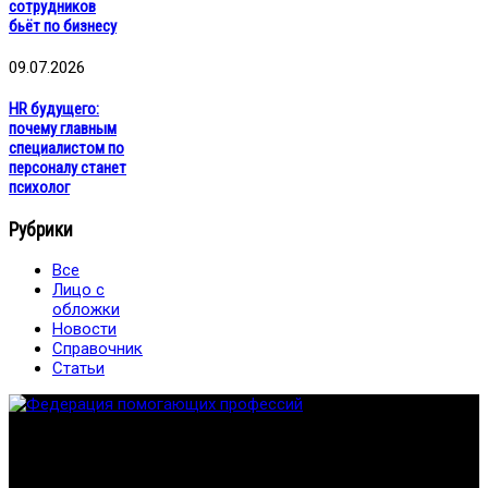
сотрудников
бьёт по бизнесу
09.07.2026
HR будущего:
почему главным
специалистом по
персоналу станет
психолог
Рубрики
Все
Лицо с
обложки
Новости
Справочник
Статьи
Федерация создана с целью содействия развитию
специалистов помогающих направлений, защите прав и
интересов, консолидации отрасли.