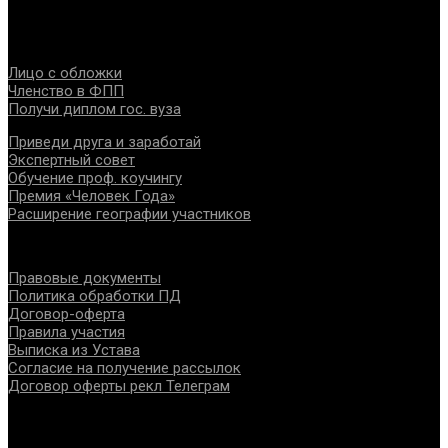
интересов, консолидации отрасли.
Проекты
Лицо с обложки
Членство в ФПП
Получи диплом гос. вуза
Приведи друга и заработай
Экспертный совет
Обучение проф. коучингу
Премия «Человек Года»
Расширение географии участников
Документы
Правовые документы
Политика обработки ПД
Договор-оферта
Правила участия
Выписка из Устава
Согласие на получение рассылок
Договор оферты рекл Телеграм
Контакты