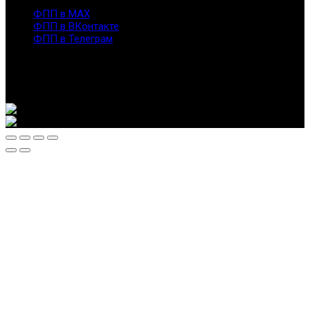
info@fppro.ru
ФПП в МАХ
ФПП в ВКонтакте
ФПП в Телеграм
Москва, м.о. Арбат, пер. Романов,3
7-495-127-10-45
@ Федерация помогающих профессий, 2026