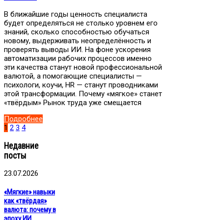
В ближайшие годы ценность специалиста
будет определяться не столько уровнем его
знаний, сколько способностью обучаться
новому, выдерживать неопределённость и
проверять выводы ИИ. На фоне ускорения
автоматизации рабочих процессов именно
эти качества станут новой профессиональной
валютой, а помогающие специалисты —
психологи, коучи, HR — станут проводниками
этой трансформации. Почему «мягкое» станет
«твёрдым» Рынок труда уже смещается
Подробнее
1
2
3
4
Недавние
посты
23.07.2026
«Мягкие» навыки
как «твёрдая»
валюта: почему в
эпоху ИИ