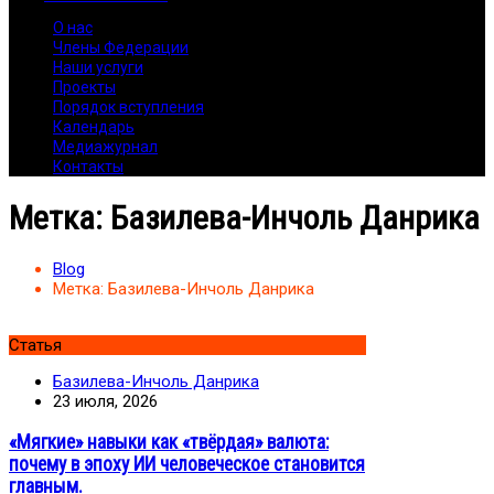
О нас
Члены Федерации
Наши услуги
Проекты
Порядок вступления
Календарь
Медиажурнал
Контакты
Метка:
Базилева-Инчоль Данрика
Blog
Метка:
Базилева-Инчоль Данрика
Статья
Базилева-Инчоль Данрика
23 июля, 2026
«Мягкие» навыки как «твёрдая» валюта:
почему в эпоху ИИ человеческое становится
главным.