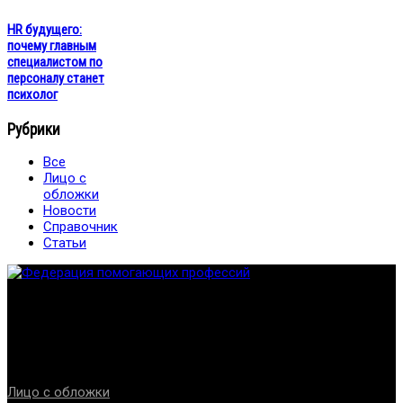
HR будущего:
почему главным
специалистом по
персоналу станет
психолог
Рубрики
Все
Лицо с
обложки
Новости
Справочник
Статьи
Федерация создана с целью содействия развитию
специалистов помогающих направлений, защите прав и
интересов, консолидации отрасли.
Проекты
Лицо с обложки