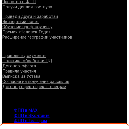
Членство в ФПП
Получи диплом гос. вуза
Приведи друга и заработай
Экспертный совет
Обучение проф. коучингу
Премия «Человек Года»
Расширение географии участников
Документы
Правовые документы
Политика обработки ПД
Договор-оферта
Правила участия
Выписка из Устава
Согласие на получение рассылок
Договор оферты рекл Телеграм
Контакты
info@fppro.ru
ФПП в МАХ
ФПП в ВКонтакте
ФПП в Телеграм
Москва, м.о. Арбат, пер. Романов,3