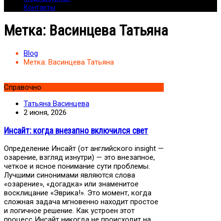
Контакты
Метка:
Васинцева Татьяна
Blog
Метка:
Васинцева Татьяна
Справочно
Татьяна Васинцева
2 июня, 2026
Инсайт: когда внезапно включился свет
Определение Инсайт (от английского insight —
озарение, взгляд изнутри) — это внезапное,
четкое и ясное понимание сути проблемы.
Лучшими синонимами являются слова
«озарение», «догадка» или знаменитое
восклицание «Эврика!». Это момент, когда
сложная задача мгновенно находит простое
и логичное решение. Как устроен этот
процесс Инсайт никогда не происходит на