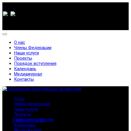
О нас
Члены Федерации
Наши услуги
Проекты
Порядок вступления
Календарь
Медиажурнал
Контакты
О нас
Члены Федерации
Наши услуги
Проекты
Порядок вступления
7-495-127-10-45
Календарь
Медиажурнал