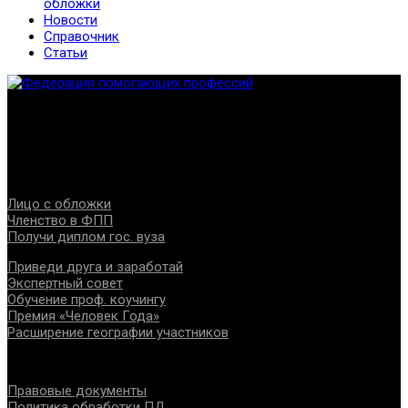
обложки
Новости
Справочник
Статьи
Федерация создана с целью содействия развитию
специалистов помогающих направлений, защите прав и
интересов, консолидации отрасли.
Проекты
Лицо с обложки
Членство в ФПП
Получи диплом гос. вуза
Приведи друга и заработай
Экспертный совет
Обучение проф. коучингу
Премия «Человек Года»
Расширение географии участников
Документы
Правовые документы
Политика обработки ПД