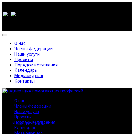
О нас
Члены Федерации
Наши услуги
Проекты
Порядок вступления
Календарь
Медиажурнал
Контакты
О нас
Члены Федерации
Наши услуги
Проекты
Порядок вступления
7-495-127-10-45
Календарь
Медиажурнал