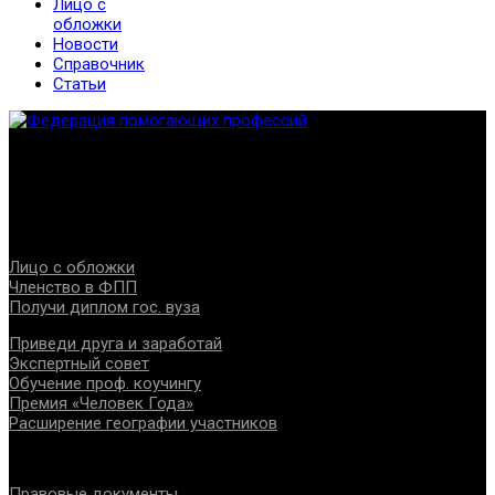
Лицо с
обложки
Новости
Справочник
Статьи
Федерация создана с целью содействия развитию
специалистов помогающих направлений, защите прав и
интересов, консолидации отрасли.
Проекты
Лицо с обложки
Членство в ФПП
Получи диплом гос. вуза
Приведи друга и заработай
Экспертный совет
Обучение проф. коучингу
Премия «Человек Года»
Расширение географии участников
Документы
Правовые документы