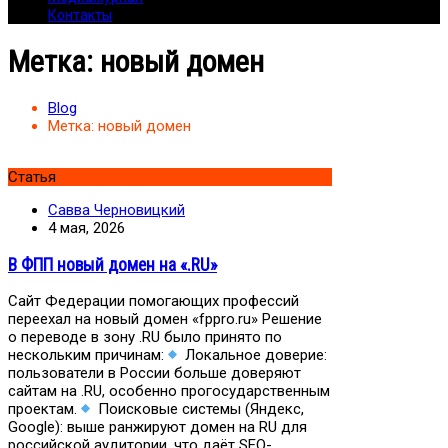
Контакты
Метка:
новый домен
Blog
Метка:
новый домен
Статья
Савва Черновицкий
4 мая, 2026
В ФПП новый домен на «.RU»
Сайт Федерации помогающих профессий
переехал на новый домен «fppro.ru» Решение
о переводе в зону .RU было принято по
нескольким причинам:
Локальное доверие:
пользователи в России больше доверяют
сайтам на .RU, особенно прогосударственным
проектам.
Поисковые системы (Яндекс,
Google): выше ранжируют домен на RU для
российской аудитории, что даёт SEO-