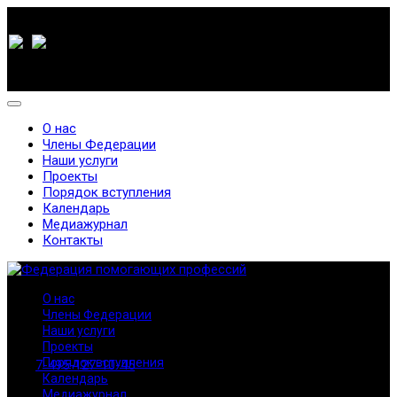
О нас
Члены Федерации
Наши услуги
Проекты
Порядок вступления
Календарь
Медиажурнал
Контакты
О нас
Члены Федерации
Наши услуги
Проекты
Порядок вступления
7-495-127-10-45
Календарь
Медиажурнал