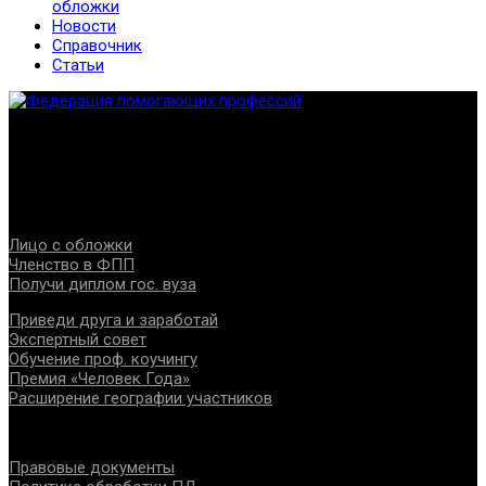
обложки
Новости
Справочник
Статьи
Федерация создана с целью содействия развитию
специалистов помогающих направлений, защите прав и
интересов, консолидации отрасли.
Проекты
Лицо с обложки
Членство в ФПП
Получи диплом гос. вуза
Приведи друга и заработай
Экспертный совет
Обучение проф. коучингу
Премия «Человек Года»
Расширение географии участников
Документы
Правовые документы