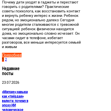
Почему дети уходят в гаджеты и перестают
говорить с родителями? Практические
советы психолога, как восстановить контакт
и вернуть ребенку интерес к жизни. Ребенок
рядом, но эмоционально далеко Сегодня
многие родители сталкиваются с тревожной
ситуацией: ребенок физически находится
дома, но эмоционально словно исчезает. Он
часами сидит в телефоне, избегает
разговоров, все меньше интересуется семьей
и живым
Подробнее
1
2
Недавние
посты
23.07.2026
«Мягкие» навыки
как «твёрдая»
валюта: почему в
эпоху ИИ
человеческое