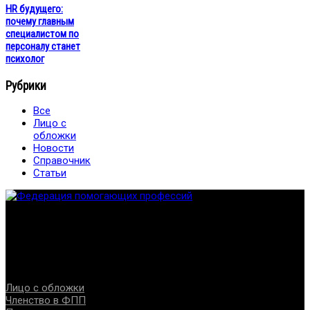
HR будущего:
почему главным
специалистом по
персоналу станет
психолог
Рубрики
Все
Лицо с
обложки
Новости
Справочник
Статьи
Федерация создана с целью содействия развитию
специалистов помогающих направлений, защите прав и
интересов, консолидации отрасли.
Проекты
Лицо с обложки
Членство в ФПП