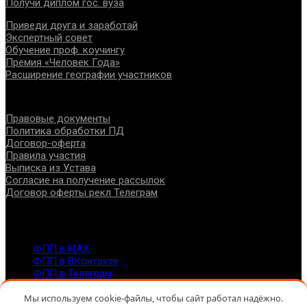
Получи диплом гос. вуза
Приведи друга и заработай
Экспертный совет
Обучение проф. коучингу
Премия «Человек Года»
Расширение географии участников
Документы
Правовые документы
Политика обработки ПД
Договор-оферта
Правила участия
Выписка из Устава
Согласие на получение рассылок
Договор оферты рекл Телеграм
Контакты
info@fppro.ru
ФПП в МАХ
ФПП в ВКонтакте
ФПП в Телеграм
Москва, м.о. Арбат, пер. Романов,3
Мы используем cookie-файлы, чтобы сайт работал надёжно.
7-495-127-10-45