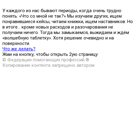
У каждого из нас бывают периоды, когда очень трудно
понять: «Что со мной не так?» Мы изучаем других, ищем
понравившиеся кейсы, читаем книжки, ищем наставников. Но
в итоге… кроме новых расходов и разочарования не
получаем ничего. Тогда мы замыкаемся, выжидаем и ждём
«волшебную таблетку». Хотя решение очевидно и на
поверхности.
Что же делать?
Жми на кнопку, чтобы открыть 2ую страницу
© Федерация помогающих профессий ®
Копирование контента запрещено автором