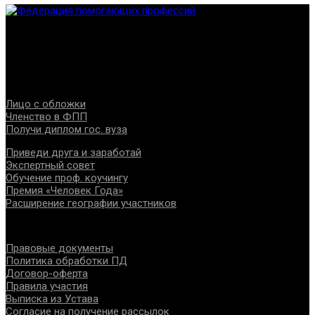
Федерация создана с целью содействия развитию
специалистов помогающих направлений, защите прав и
интересов, консолидации отрасли.
Проекты
Лицо с обложки
Членство в ФПП
Получи диплом гос. вуза
Приведи друга и заработай
Экспертный совет
Обучение проф. коучингу
Премия «Человек Года»
Расширение географии участников
Документы
Правовые документы
Политика обработки ПД
Договор-оферта
Правила участия
Выписка из Устава
Согласие на получение рассылок