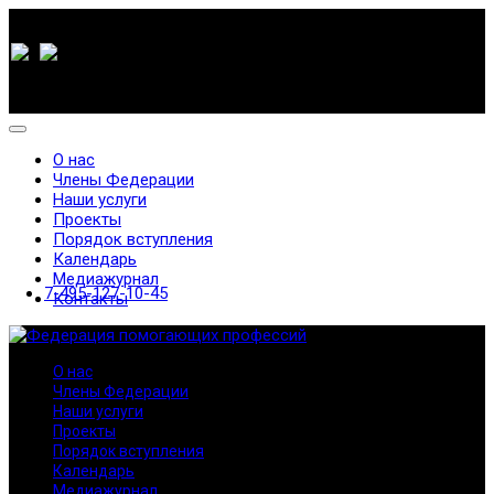
О нас
Члены Федерации
Наши услуги
Проекты
Порядок вступления
Календарь
Медиажурнал
7-495-127-10-45
Контакты
О нас
Члены Федерации
Наши услуги
Проекты
Порядок вступления
Календарь
Медиажурнал