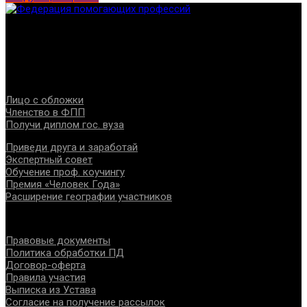
Федерация создана с целью содействия развитию
специалистов помогающих направлений, защите прав и
интересов, консолидации отрасли.
Проекты
Лицо с обложки
Членство в ФПП
Получи диплом гос. вуза
Приведи друга и заработай
Экспертный совет
Обучение проф. коучингу
Премия «Человек Года»
Расширение географии участников
Документы
Правовые документы
Политика обработки ПД
Договор-оферта
Правила участия
Выписка из Устава
Согласие на получение рассылок