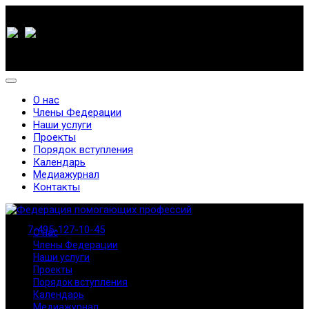
О нас
Члены Федерации
Наши услуги
Проекты
Порядок вступления
Календарь
Медиажурнал
Контакты
7-495-127-10-45
О нас
Члены Федерации
Наши услуги
Проекты
Порядок вступления
Календарь
Медиажурнал