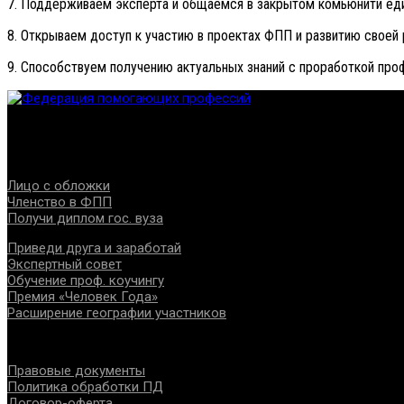
7. Поддерживаем эксперта и общаемся в закрытом комьюнити е
8. Открываем доступ к участию в проектах ФПП и развитию своей
9. Способствуем получению актуальных знаний с проработкой про
Федерация создана с целью содействия развитию специалист
Проекты
Лицо с обложки
Членство в ФПП
Получи диплом гос. вуза
Приведи друга и заработай
Экспертный совет
Обучение проф. коучингу
Премия «Человек Года»
Расширение географии участников
Документы
Правовые документы
Политика обработки ПД
Договор-оферта