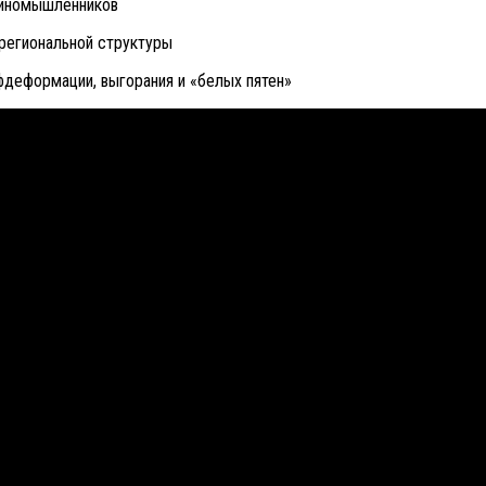
диномышленников
 региональной структуры
фдеформации, выгорания и «белых пятен»
ов помогающих направлений, защите прав и интересов, консол