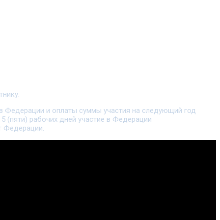
тнику.
 в Федерации и оплаты суммы участия на следующий год
 5 (пяти) рабочих дней участие в Федерации
т Федерации.
идации отрасли.