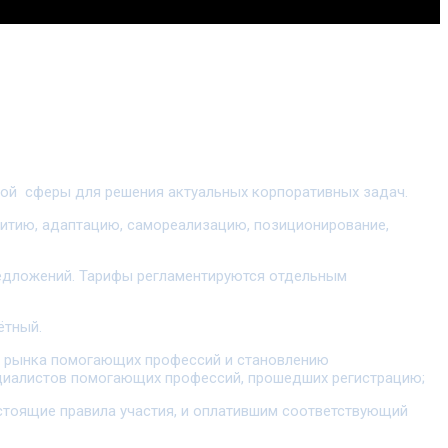
й сферы для решения актуальных корпоративных задач.
витию, адаптацию, самореализацию, позиционирование,
редложений. Тарифы регламентируются отдельным
ётный.
в рынка помогающих профессий и становлению
ециалистов помогающих профессий, прошедших регистрацию;
стоящие правила участия, и оплатившим соответствующий