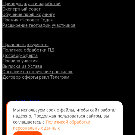
Приведи друга и заработай
Экспертный совет
Обучение проф. коучингу
Премия «Человек Года»
Расширение географии участников
Документы
Правовые документы
Политика обработки ПД
Договор-оферта
Правила участия
Выписка из Устава
Согласие на получение рассылок
Договор оферты рекл Телеграм
Контакты
info@fppro.ru
ФПП в МАХ
ФПП в ВКонтакте
Мы используем cookie-файлы, чтобы сайт работал
ФПП в Телеграм
надёжно. Продолжая пользоваться сайтом, вы
Москва, м.о. Арбат, пер. Романов,3
соглашаетесь с
Политикой обработки
7-495-127-10-45
персональных данных
@ Федерация помогающих профессий, 2026