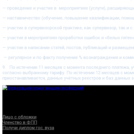
— проведение и участие в мероприятиях (услуги), расширяющие
— наставничество (обучение, повышение квалификации, помощ
— участие в супервизорской практике, как супервизор, так и
— участие в мероприятиях проработки ошибок и «белых пятен»
— участие в написании статей, постов, публикаций и размеще
— регулярное и по факту получение % вознаграждения и ком
9. По истечении 11 месяцев с момента последнего платежа, 
согласно выбранному тарифу. По истечении 12 месяцев с момен
приостанавливается, данные учётных реестров и баз данных 
Федерация создана с целью содействия развитию специалист
Проекты
Лицо с обложки
Членство в ФПП
Получи диплом гос. вуза