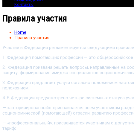
Контакты
Правила участия
Home
Правила участия
Участие в Федерации регламентируется следующими правила
1. Федерация помогающих профессий — это общероссийское 
2. Федерация призвана решать вопросы, направленные на со
защиту, формирование имиджа специалистов социономически
3. Федерация предлагает услуги согласно положениям насто
положением.
4. В Федерации предусмотрено четыре системных статуса уча
— «авторизированный»: присваивается всем участникам раз
социономической (помогающей) отрасли, развитию професси
— «профессиональный»: присваивается участникам с допусти
тариф;