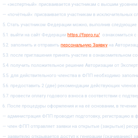
— «экспертный»: присваивается участникам с высшим уровнем
— «почётный»: присваивается участникам в исключительных с
5. Стать участником Федерации можно, выполнив следующие 
5.1. выйти на сайт Федерации
https://fppro.ru/
ознакомиться с 
5.2. заполнить и отправить
персональную Заявку
на Авториза
5.3. после приглашения принять участие в ознакомительном 
5.4. получить положительное решение Авторизации от Экспер
5.5. для действительного членства в ФПП необходимо заполни
5.6. предоставить 2 (две) рекомендации действующих членов
5.7. провести оплату годового взноса в соответствии с под
6. После процедуры оформления и на её основании, в течении
— администрация ФПП проводит подготовку, регистрацию в 
— член ФПП отправляет заявки на открытые (закрытые) ресур
— заявителю открывается доступ к генерации (скачиванию) з