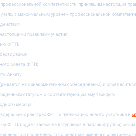
 профессиональной компетентности, принявшим настоящие прав
лучаях, с максимальным уровнем профессиональной компетентн
действия:
настоящими правилами участия;
цию ФПП;
собеседовании;
тного совета ФПП;
ть Анкету;
 (решается на ознакомительном собеседовании) и определитьс
тверждённым статусом и соответствующим ему тарифом.
 одного месяца:
федеральных реестрах ФПП и публикацию нового участника в
«
сы ФПП, подаёт заявки на вступление в паблики(группы) соци
аверенного и проведённого по реестрам именного электронного