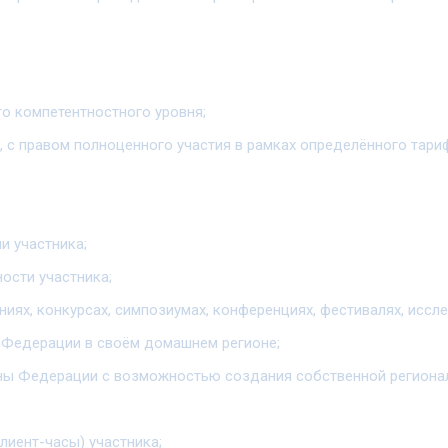
о компетентностного уровня;
 с правом полноценного участия в рамках определённого тариф
и участника;
ности участника;
иях, конкурсах, симпозиумах, конференциях, фестивалях, исслед
 Федерации в своём домашнем регионе;
лены Федерации с возможностью создания собственной региона
клиент-часы) участника;