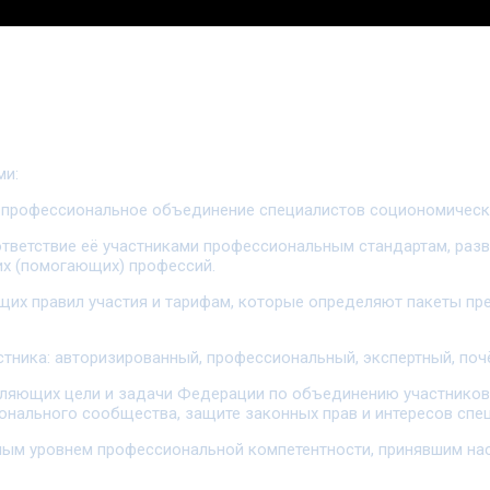
ми:
профессиональное объединение специалистов социономическо
ответствие её участниками профессиональным стандартам, раз
х (помогающих) профессий.
ящих правил участия и тарифам, которые определяют пакеты п
стника: авторизированный, профессиональный, экспертный, поч
деляющих цели и задачи Федерации по объединению участнико
онального сообщества, защите законных прав и интересов сп
мым уровнем профессиональной компетентности, принявшим на