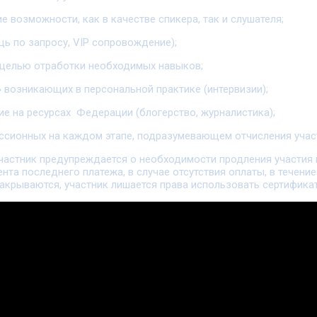
 возможности, как в качестве спикера, так и слушателя;
ь по запросу, VIP сопровождение);
 с целью отработки необходимых навыков;
 возникающих в персональной практике (интервизии);
ние на ресурсах Федерации (блогерство, журналистика);
иссионных на каждом этапе, подразумевающем отчисления учас
участник предупреждается о необходимости продления участия
та последнего платежа, в случае отсутствия оплаты, в течение
закрываются, участник лишается права использовать сертифика
ов помогающих направлений, защите прав и интересов, консол