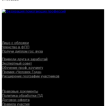
Федерация создана с целью содействия развитию
специалистов помогающих направлений, защите прав и
интересов, консолидации отрасли.
Проекты
Лицо с обложки
Членство в ФПП
Получи диплом гос. вуза
Приведи друга и заработай
Экспертный совет
Обучение проф. коучингу
Премия «Человек Года»
Расширение географии участников
Документы
Правовые документы
Политика обработки ПД
Договор-оферта
Правила участия