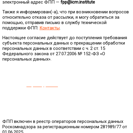
электронный адрес ФПП —
fpp@
icm.
institute
Также я информирован(-а), что при возникновении вопросов
относительно отказа от рассылки, я могу обратиться за
помощью, отправив письмо в службу технической
поддержки ФПП:
Контакты
.
Настоящее согласие действует до поступления требования
субъекта персональных данных о прекращении обработки
персональных данных в соответствии с ч. 2 ст. 15
Федерального закона от 27.07.2006 № 152-ФЗ «О
персональных данных».
Настоящим подтверждаю, что любое моё действие по
нажатию на кнопку «Авторизоваться», «Отправить»,
проставлению отметки «
✓
»
на
соответствующих
блоках
на
сайте
ФПП
https://fppro.ru/
является
совершением
конклюдентных
действий
и
достаточной
формой
согласия,
позволяющие
подтвердить
сторонам
факт
получения
такого
согласия,
при
этом
иных
доказательств
для
дополнительного
подтверждения
моего
свободного
волеизъявления
не
потребуется.
ФПП включен в реестр операторов персональных данных
Роскомнадзора за регистрационным номером 281989/77 от
01.06.2025.