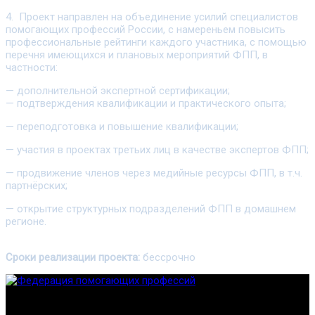
4. Проект направлен на объединение усилий специалистов
помогающих профессий России, с намереньем повысить
профессиональные рейтинги каждого участника, с помощью
перечня имеющихся и плановых мероприятий ФПП, в
частности:
— дополнительной экспертной сертификации;
— подтверждения квалификации и практического опыта;
— переподготовка и повышение квалификации;
— участия в проектах третьих лиц в качестве экспертов ФПП;
— продвижение членов через медийные ресурсы ФПП, в т.ч.
партнёрских;
— открытие структурных подразделений ФПП в домашнем
регионе.
Сроки реализации проекта:
бессрочно
Федерация создана с целью содействия развитию