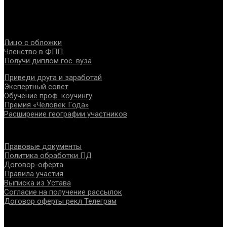
специалистов помогающих направлений, защите прав и
интересов, консолидации отрасли.
Проекты
Лицо с обложки
Членство в ФПП
Получи диплом гос. вуза
Приведи друга и заработай
Экспертный совет
Обучение проф. коучингу
Премия «Человек Года»
Расширение географии участников
Документы
Правовые документы
Политика обработки ПД
Договор-оферта
Правила участия
Выписка из Устава
Согласие на получение рассылок
Договор оферты рекл Телеграм
Контакты