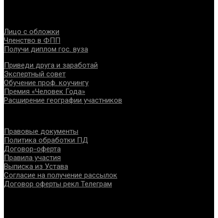
интересов, консолидации отрасли.
Проекты
Лицо с обложки
Членство в ФПП
Получи диплом гос. вуза
Приведи друга и заработай
Экспертный совет
Обучение проф. коучингу
Премия «Человек Года»
Расширение географии участников
Документы
Правовые документы
Политика обработки ПД
Договор-оферта
Правила участия
Выписка из Устава
Согласие на получение рассылок
Договор оферты рекл Телеграм
Контакты
info@fppro.ru