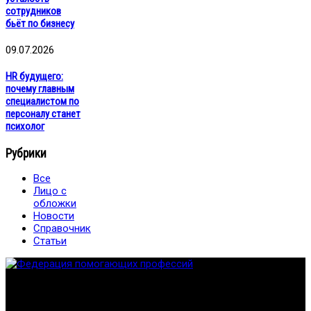
сотрудников
бьёт по бизнесу
09.07.2026
HR будущего:
почему главным
специалистом по
персоналу станет
психолог
Рубрики
Все
Лицо с
обложки
Новости
Справочник
Статьи
Федерация создана с целью содействия развитию
специалистов помогающих направлений, защите прав и