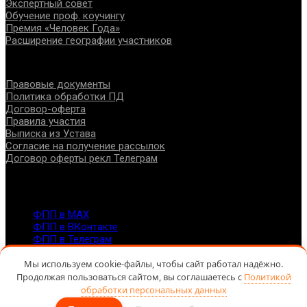
Экспертный совет
Обучение проф. коучингу
Премия «Человек Года»
Расширение географии участников
Документы
Правовые документы
Политика обработки ПД
Договор-оферта
Правила участия
Выписка из Устава
Согласие на получение рассылок
Договор оферты рекл Телеграм
Контакты
info@fppro.ru
ФПП в МАХ
ФПП в ВКонтакте
ФПП в Телеграм
Москва, м.о. Арбат, пер. Романов,3
7-495-127-10-45
Мы используем cookie-файлы, чтобы сайт работал надёжно.
Продолжая пользоваться сайтом, вы соглашаетесь с
Политикой
@ Федерация помогающих профессий, 2026
обработки персональных данных