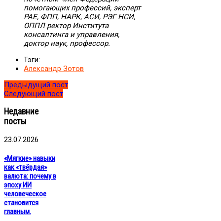
помогающих профессий, эксперт
РАЕ, ФПП, НАРК, АСИ, РЭГ НСИ,
ОППЛ ректор Института
консалтинга и управления,
доктор наук, профессор.
Тэги:
Александр Зотов
Предыдущий пост
Следующий пост
Недавние
посты
23.07.2026
«Мягкие» навыки
как «твёрдая»
валюта: почему в
эпоху ИИ
человеческое
становится
главным.