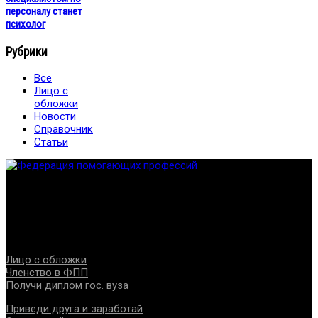
персоналу станет
психолог
Рубрики
Все
Лицо с
обложки
Новости
Справочник
Статьи
Федерация создана с целью содействия развитию
специалистов помогающих направлений, защите прав и
интересов, консолидации отрасли.
Проекты
Лицо с обложки
Членство в ФПП
Получи диплом гос. вуза
Приведи друга и заработай