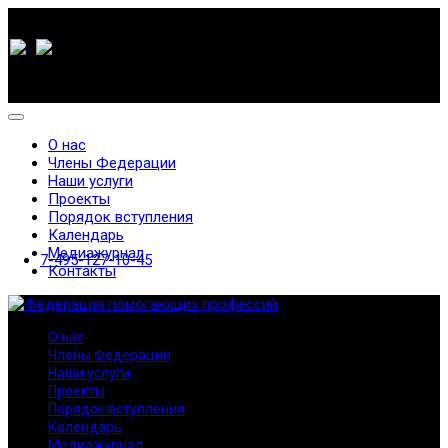
О нас
Члены Федерации
Наши услуги
Проекты
Порядок вступления
Календарь
Медиажурнал
7-495-127-10-45
Контакты
О нас
Члены Федерации
Наши услуги
Проекты
Порядок вступления
Календарь
Медиажурнал