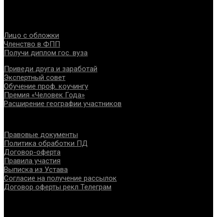
интересов, консолидации отрасли.
Проекты
Лицо с обложки
Членство в ФПП
Получи диплом гос. вуза
Приведи друга и заработай
Экспертный совет
Обучение проф. коучингу
Премия «Человек Года»
Расширение географии участников
Документы
Правовые документы
Политика обработки ПД
Договор-оферта
Правила участия
Выписка из Устава
Согласие на получение рассылок
Договор оферты рекл Телеграм
Контакты