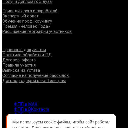
Получи диплом гос. вуза
Приведи друга и заработай
Экспертный совет
Обучение проф. коучингу
Премия «Человек Года»
Расширение географии участников
Документы
Правовые документы
Политика обработки ПД
Договор-оферта
Правила участия
Выписка из Устава
Согласие на получение рассылок
Договор оферты рекл Телеграм
Контакты
info@fppro.ru
ФПП в МАХ
ФПП в ВКонтакте
ФПП в Телеграм
Москва, м.о. Арбат, пер. Романов,3
Мы используем cookie-файлы, чтобы сайт работал
7-495-127-10-45
надёжно. Продолжая пользоваться сайтом, вы