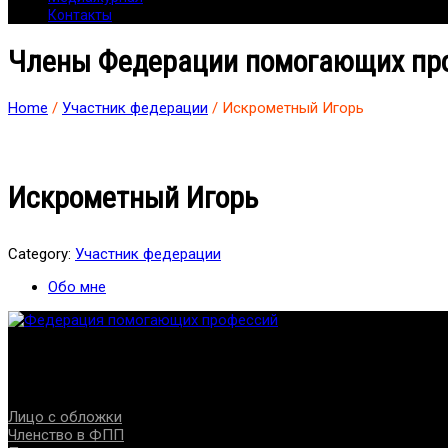
Контакты
Члены Федерации помогающих пр
Home
/
Участник федерации
/ Искрометный Игорь
Искрометный Игорь
Category:
Участник федерации
Обо мне
Федерация создана с целью содействия развитию специалист
Проекты
Лицо с обложки
Членство в ФПП