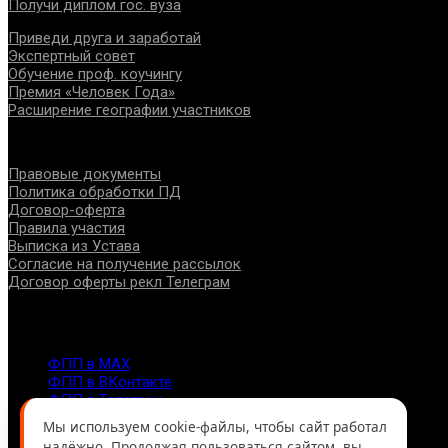
Получи диплом гос. вуза
Приведи друга и заработай
Экспертный совет
Обучение проф. коучингу
Премия «Человек Года»
Расширение географии участников
Документы
Правовые документы
Политика обработки ПД
Договор-оферта
Правила участия
Выписка из Устава
Согласие на получение рассылок
Договор оферты рекл Телеграм
Контакты
info@fppro.ru
ФПП в МАХ
ФПП в ВКонтакте
ФПП в Телеграм
Москва, м.о. Арбат, пер. Романов,3
Мы используем cookie-файлы, чтобы сайт работал
7-495-127-10-45
надёжно. Продолжая пользоваться сайтом, вы