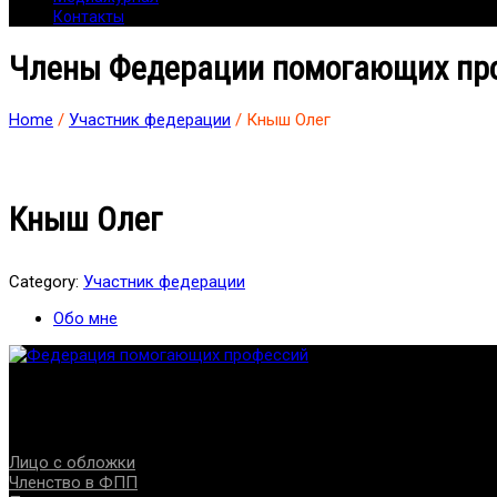
Контакты
Члены Федерации помогающих пр
Home
/
Участник федерации
/ Кныш Олег
Кныш Олег
Category:
Участник федерации
Обо мне
Федерация создана с целью содействия развитию специалист
Проекты
Лицо с обложки
Членство в ФПП