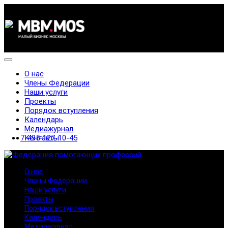
О нас
Члены Федерации
Наши услуги
Проекты
Порядок вступления
Календарь
Медиажурнал
7-495-127-10-45
Контакты
О нас
Члены Федерации
Наши услуги
Проекты
Порядок вступления
Календарь
Медиажурнал