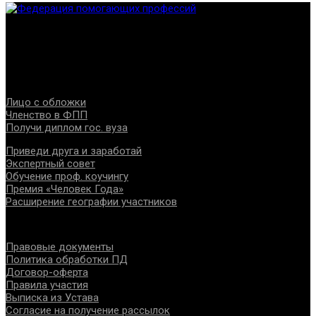
Федерация создана с целью содействия развитию
специалистов помогающих направлений, защите прав и
интересов, консолидации отрасли.
Проекты
Лицо с обложки
Членство в ФПП
Получи диплом гос. вуза
Приведи друга и заработай
Экспертный совет
Обучение проф. коучингу
Премия «Человек Года»
Расширение географии участников
Документы
Правовые документы
Политика обработки ПД
Договор-оферта
Правила участия
Выписка из Устава
Согласие на получение рассылок