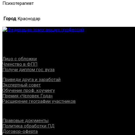
Психотерапевт
Город
Краснодар
Федерация создана с целью содействия развитию специалист
Проекты
Лицо с обложки
Членство в ФПП
Получи диплом гос. вуза
Приведи друга и заработай
Экспертный совет
Обучение проф. коучингу
Премия «Человек Года»
Расширение географии участников
Документы
Правовые документы
Политика обработки ПД
Договор-оферта