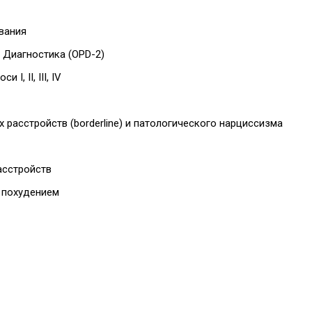
вания
Диагностика (OPD-2)
, II, III, IV
расстройств (borderline) и патологического нарциссизма
асстройств
 похудением