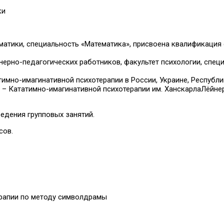
ки
матики, специальность «Математика», присвоена квалификация 
рно-педагогических работников, факультет психологии, специ
мно-имагинативной психотерапии в России, Украине, Республи
 Кататимно-имагинативной психотерапии им. ХанскарлаЛёйнера
едения групповых занятий.
сов.
ерапии по методу символдрамы