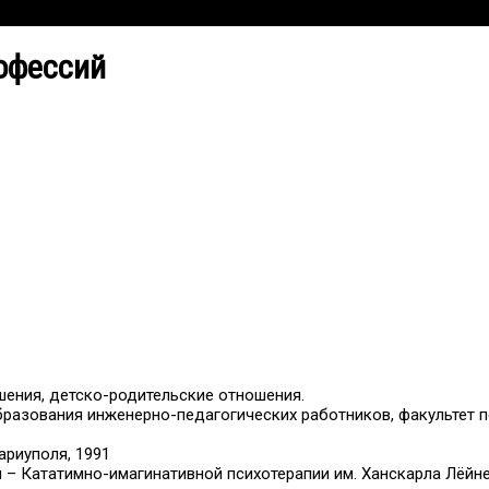
офессий
шения, детско-родительские отношения.
азования инженерно-педагогических работников, факультет пс
ариуполя, 1991
– Кататимно-имагинативной психотерапии им. Ханскарла Лёйнер