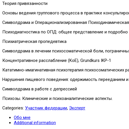
Теория привязанности
Основы ведения группового процесса в практике консультиро
Символдрама и Операционализированная Психодинамическая 
Психодиагностика по ОПД: общее представление и подробно оси I
Психиатрическая пропедевтика
Символдрама в лечении психосоматической боли, пограничных 
Концентративное расслабление (KoE), Grundkurs IKP-1
Кататимно-имагинативная психотерапия психосоматических р
Нарушения пищевого поведения: одержимость перееданием и
Символдрама в работе с депрессией
Психозы. Клинические и психоаналитические аспекты.
Categories:
Участник федерации
,
Эксперт
Обо мне
Additional information