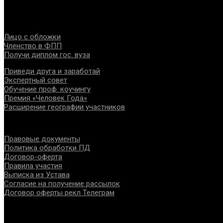
Федерация создана с целью содействия развитию специалист
Проекты
Лицо с обложки
Членство в ФПП
Получи диплом гос. вуза
Приведи друга и заработай
Экспертный совет
Обучение проф. коучингу
Премия «Человек Года»
Расширение географии участников
Документы
Правовые документы
Политика обработки ПД
Договор-оферта
Правила участия
Выписка из Устава
Согласие на получение рассылок
Договор оферты рекл Телеграм
Контакты