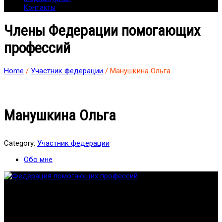
Контакты
Члены Федерации помогающих
профессий
Home
/
Участник федерации
/ Манушкина Ольга
Манушкина Ольга
Category:
Участник федерации
Обо мне
Федерация создана с целью содействия развитию
специалистов помогающих направлений, защите прав и
интересов, консолидации отрасли.