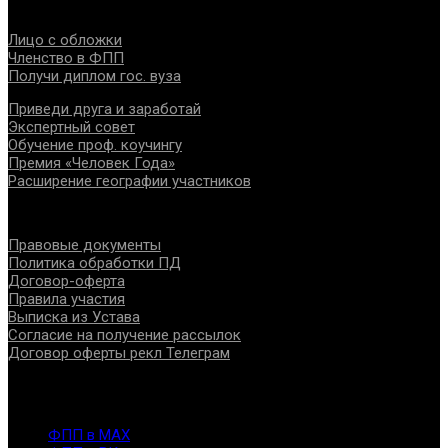
Проекты
Лицо с обложки
Членство в ФПП
Получи диплом гос. вуза
Приведи друга и заработай
Экспертный совет
Обучение проф. коучингу
Премия «Человек Года»
Расширение географии участников
Документы
Правовые документы
Политика обработки ПД
Договор-оферта
Правила участия
Выписка из Устава
Согласие на получение рассылок
Договор оферты рекл Телеграм
Контакты
info@fppro.ru
ФПП в МАХ