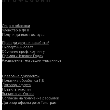
Федерация создана с целью содействия развитию специалист
Проекты
Лицо с обложки
Членство в ФПП
Получи диплом гос. вуза
Приведи друга и заработай
Экспертный совет
Обучение проф. коучингу
Премия «Человек Года»
Расширение географии участников
Документы
Правовые документы
Политика обработки ПД
Договор-оферта
Правила участия
Выписка из Устава
Согласие на получение рассылок
Договор оферты рекл Телеграм