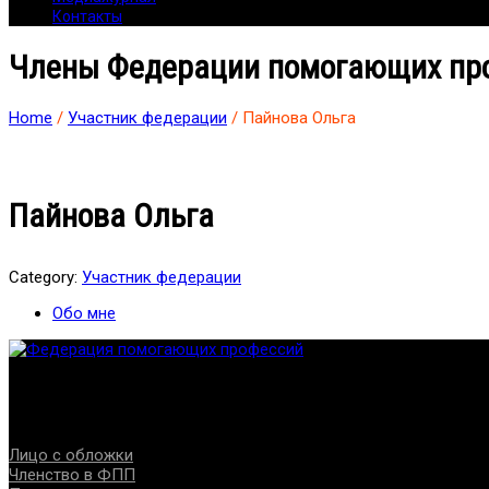
Контакты
Члены Федерации помогающих пр
Home
/
Участник федерации
/ Пайнова Ольга
Пайнова Ольга
Category:
Участник федерации
Обо мне
Федерация создана с целью содействия развитию специалист
Проекты
Лицо с обложки
Членство в ФПП