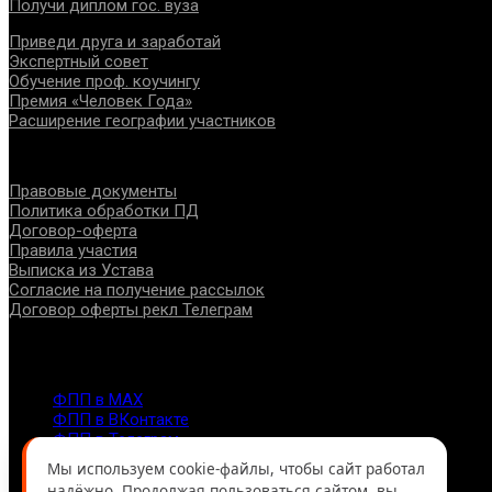
Получи диплом гос. вуза
Приведи друга и заработай
Экспертный совет
Обучение проф. коучингу
Премия «Человек Года»
Расширение географии участников
Документы
Правовые документы
Политика обработки ПД
Договор-оферта
Правила участия
Выписка из Устава
Согласие на получение рассылок
Договор оферты рекл Телеграм
Контакты
info@fppro.ru
ФПП в МАХ
ФПП в ВКонтакте
ФПП в Телеграм
Москва, м.о. Арбат, пер. Романов,3
Мы используем cookie-файлы, чтобы сайт работал
7-495-127-10-45
надёжно. Продолжая пользоваться сайтом, вы