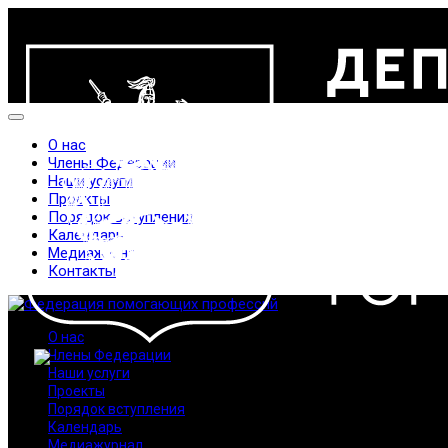
О нас
Члены Федерации
Наши услуги
Проекты
Порядок вступления
Календарь
Медиажурнал
Контакты
О нас
Члены Федерации
Наши услуги
Проекты
Порядок вступления
Календарь
Медиажурнал