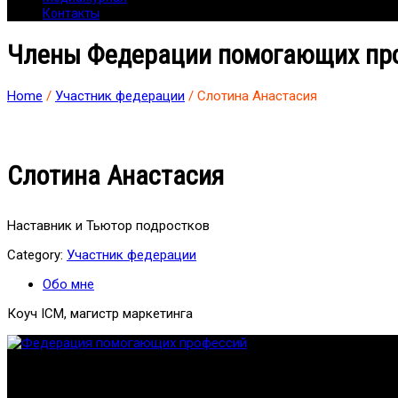
Контакты
Члены Федерации помогающих пр
Home
/
Участник федерации
/ Слотина Анастасия
Слотина Анастасия
Наставник и Тьютор подростков
Category:
Участник федерации
Обо мне
Коуч ICM, магистр маркетинга
Федерация создана с целью содействия развитию специалист