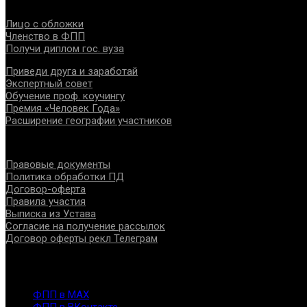
Проекты
Лицо с обложки
Членство в ФПП
Получи диплом гос. вуза
Приведи друга и заработай
Экспертный совет
Обучение проф. коучингу
Премия «Человек Года»
Расширение географии участников
Документы
Правовые документы
Политика обработки ПД
Договор-оферта
Правила участия
Выписка из Устава
Согласие на получение рассылок
Договор оферты рекл Телеграм
Контакты
info@fppro.ru
ФПП в МАХ