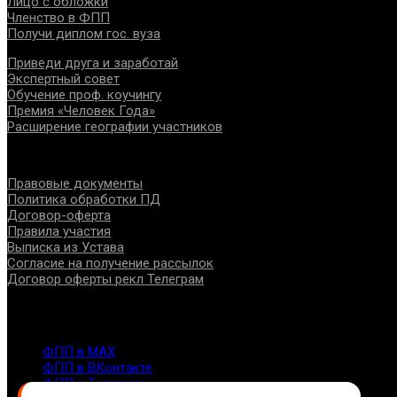
Лицо с обложки
Членство в ФПП
Получи диплом гос. вуза
Приведи друга и заработай
Экспертный совет
Обучение проф. коучингу
Премия «Человек Года»
Расширение географии участников
Документы
Правовые документы
Политика обработки ПД
Договор-оферта
Правила участия
Выписка из Устава
Согласие на получение рассылок
Договор оферты рекл Телеграм
Контакты
info@fppro.ru
ФПП в МАХ
ФПП в ВКонтакте
ФПП в Телеграм