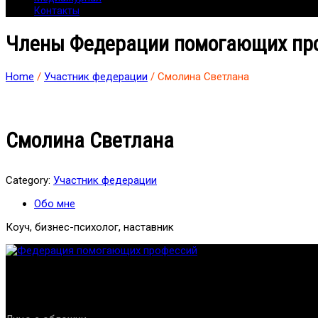
Контакты
Члены Федерации помогающих пр
Home
/
Участник федерации
/ Смолина Светлана
Смолина Светлана
Category:
Участник федерации
Обо мне
Коуч, бизнес-психолог, наставник
Федерация создана с целью содействия развитию специалист
Проекты