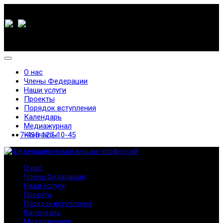
О нас
Члены Федерации
Наши услуги
Проекты
Порядок вступления
Календарь
Медиажурнал
7-495-127-10-45
Контакты
О нас
Члены Федерации
Наши услуги
Проекты
Порядок вступления
Календарь
Медиажурнал