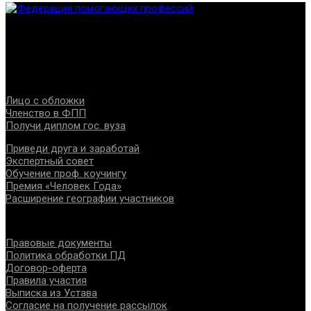
Федерация создана с целью содействия развитию
специалистов помогающих направлений, защите прав и
интересов, консолидации отрасли.
Проекты
Лицо с обложки
Членство в ФПП
Получи диплом гос. вуза
Приведи друга и заработай
Экспертный совет
Обучение проф. коучингу
Премия «Человек Года»
Расширение географии участников
Документы
Правовые документы
Политика обработки ПД
Договор-оферта
Правила участия
Выписка из Устава
Согласие на получение рассылок