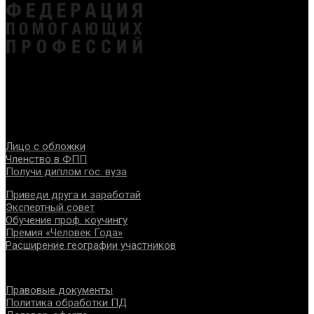
Федерация создана с целью содействия развитию
специалистов помогающих направлений, защите прав и
интересов, консолидации отрасли.
Проекты
Лицо с обложки
Членство в ФПП
Получи диплом гос. вуза
Приведи друга и заработай
Экспертный совет
Обучение проф. коучингу
Премия «Человек Года»
Расширение географии участников
Документы
Правовые документы
Политика обработки ПД