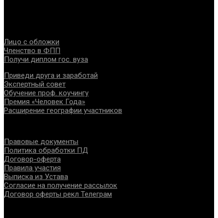
специалистов помогающих направлений, защите прав и
интересов, консолидации отрасли.
Проекты
Лицо с обложки
Членство в ФПП
Получи диплом гос. вуза
Приведи друга и заработай
Экспертный совет
Обучение проф. коучингу
Премия «Человек Года»
Расширение географии участников
Документы
Правовые документы
Политика обработки ПД
Договор-оферта
Правила участия
Выписка из Устава
Согласие на получение рассылок
Договор оферты рекл Телеграм
Контакты