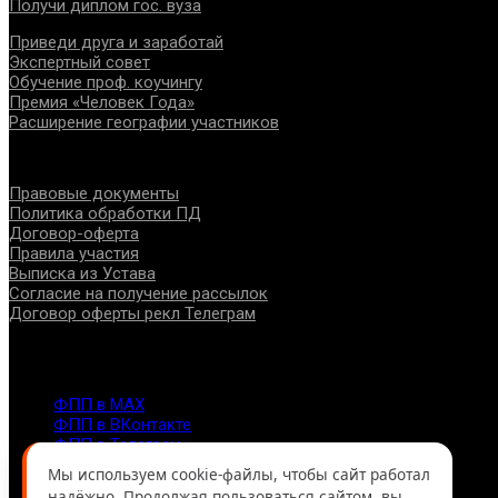
Получи диплом гос. вуза
Приведи друга и заработай
Экспертный совет
Обучение проф. коучингу
Премия «Человек Года»
Расширение географии участников
Документы
Правовые документы
Политика обработки ПД
Договор-оферта
Правила участия
Выписка из Устава
Согласие на получение рассылок
Договор оферты рекл Телеграм
Контакты
info@fppro.ru
ФПП в МАХ
ФПП в ВКонтакте
ФПП в Телеграм
Москва, м.о. Арбат, пер. Романов,3
Мы используем cookie-файлы, чтобы сайт работал
7-495-127-10-45
надёжно. Продолжая пользоваться сайтом, вы