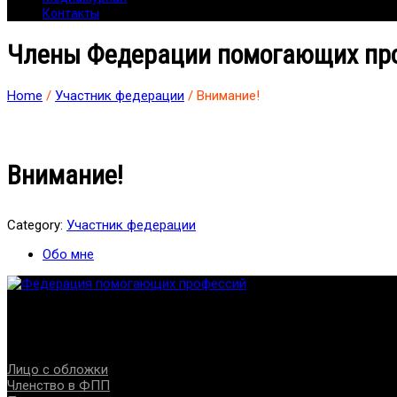
Контакты
Члены Федерации помогающих пр
Home
/
Участник федерации
/ Внимание!
Внимание!
Category:
Участник федерации
Обо мне
Федерация создана с целью содействия развитию специалист
Проекты
Лицо с обложки
Членство в ФПП