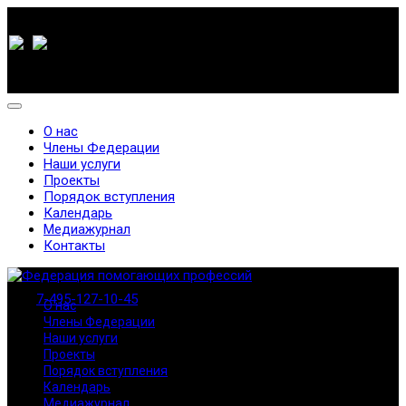
О нас
Члены Федерации
Наши услуги
Проекты
Порядок вступления
Календарь
Медиажурнал
Контакты
7-495-127-10-45
О нас
Члены Федерации
Наши услуги
Проекты
Порядок вступления
Календарь
Медиажурнал