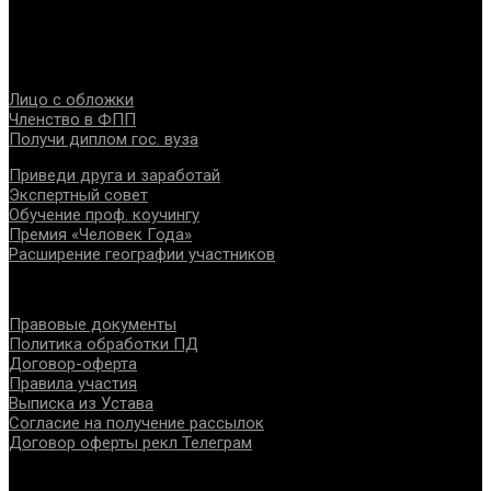
специалистов помогающих направлений, защите прав и
интересов, консолидации отрасли.
Проекты
Лицо с обложки
Членство в ФПП
Получи диплом гос. вуза
Приведи друга и заработай
Экспертный совет
Обучение проф. коучингу
Премия «Человек Года»
Расширение географии участников
Документы
Правовые документы
Политика обработки ПД
Договор-оферта
Правила участия
Выписка из Устава
Согласие на получение рассылок
Договор оферты рекл Телеграм
Контакты