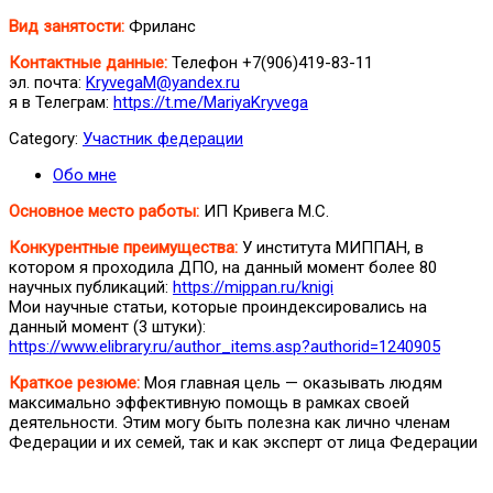
Вид занятости:
Фриланс
Контактные данные:
Телефон +7(906)419-83-11
эл. почта:
KryvegaM@yandex.ru
я в Телеграм:
https://t.me/MariyaKryvega
Category:
Участник федерации
Обо мне
Основное место работы:
ИП Кривега М.С.
Конкурентные преимущества:
У института МИППАН, в
котором я проходила ДПО, на данный момент более 80
научных публикаций:
https://mippan.ru/knigi
Мои научные статьи, которые проиндексировались на
данный момент (3 штуки):
https://www.elibrary.ru/author_items.asp?authorid=1240905
Краткое резюме:
Моя главная цель — оказывать людям
максимально эффективную помощь в рамках своей
деятельности. Этим могу быть полезна как лично членам
Федерации и их семей, так и как эксперт от лица Федерации