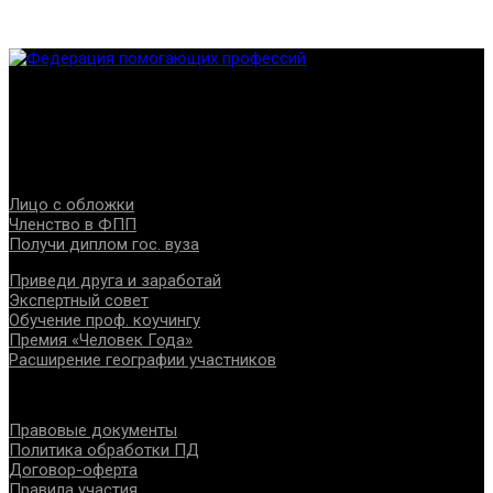
Федерация создана с целью содействия развитию
специалистов помогающих направлений, защите прав и
интересов, консолидации отрасли.
Проекты
Лицо с обложки
Членство в ФПП
Получи диплом гос. вуза
Приведи друга и заработай
Экспертный совет
Обучение проф. коучингу
Премия «Человек Года»
Расширение географии участников
Документы
Правовые документы
Политика обработки ПД
Договор-оферта
Правила участия