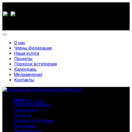
О нас
Члены Федерации
Наши услуги
Проекты
Порядок вступления
Календарь
Медиажурнал
Контакты
О нас
7-495-127-10-45
Члены Федерации
Наши услуги
Проекты
Порядок вступления
Календарь
Медиажурнал