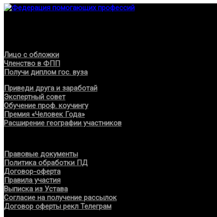
Федерация создана с целью содействия развитию специалист
Проекты
Лицо с обложки
Членство в ФПП
Получи диплом гос. вуза
Приведи друга и заработай
Экспертный совет
Обучение проф. коучингу
Премия «Человек Года»
Расширение географии участников
Документы
Правовые документы
Политика обработки ПД
Договор-оферта
Правила участия
Выписка из Устава
Согласие на получение рассылок
Договор оферты рекл Телеграм