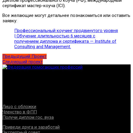
Диплом профессионального коуча (РФ), международный
сертификат мастер-коуча (ICI).
Все желающие могут детальнее познакомиться или оставить
заявку:
Профессиональный коучинг продвинутого уровня
| Обучение длительностью 6 месяцев с
получением диплома и сертификата — Institute of
Consulting and Management.
Предыдущий Проект
Следующий проект
Федерация создана с целью содействия развитию
специалистов помогающих направлений, защите прав и
интересов, консолидации отрасли.
Проекты
Лицо с обложки
Членство в ФПП
Получи диплом гос. вуза
Приведи друга и заработай
Экспертный совет