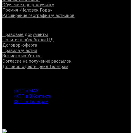
Обучение проф. коучингу
Премия «Человек Года»
Расширение географии участников
Документы
Правовые документы
Политика обработки ПД
Договор-оферта
Правила участия
Выписка из Устава
Согласие на получение рассылок
Договор оферты рекл Телеграм
Контакты
info@fppro.ru
ФПП в МАХ
ФПП в ВКонтакте
ФПП в Телеграм
Москва, м.о. Арбат, пер. Романов,3
7-495-127-10-45
@ Федерация помогающих профессий, 2026