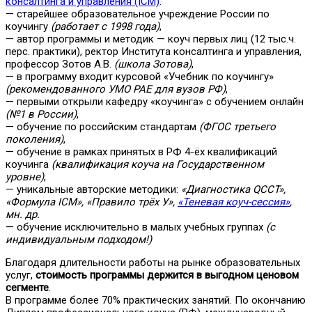
консалтинга и управления (ICM)
:
— старейшее образовательное учреждение России по
коучингу
(работает с 1998 года)
,
— автор программы и методик — коуч первых лиц (12 тыс.ч.
перс. практики), ректор Института консалтинга и управления,
профессор Зотов А.В.
(школа Зотова)
,
— в программу входит курсовой «Учебник по коучингу»
(рекомендованного УМО РАЕ для вузов РФ)
,
— первыми открыли кафедру «коучинга» с обучением онлайн
(№1 в России)
,
— обучение по российским стандартам
(ФГОС третьего
поколения)
,
— обучение в рамках принятых в РФ 4-ёх квалификаций
коучинга
(квалификация коуча на Государственном
уровне)
,
— уникальные авторские методики:
«Диагностика QCCT»,
«Формула ICM», «Правило трёх У»,
«Теневая коуч-сессия»
,
мн. др.
— обучение исключительно в малых учебных группах
(с
индивидуальным подходом!)
Благодаря длительности работы на рынке образовательных
услуг,
стоимость программы держится в выгодном ценовом
сегменте
.
В программе более 70% практических занятий. По окончанию