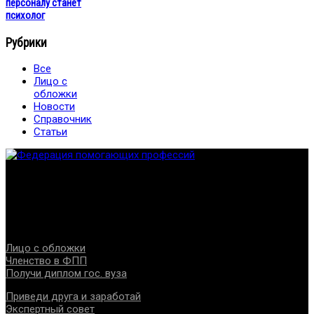
персоналу станет
психолог
Рубрики
Все
Лицо с
обложки
Новости
Справочник
Статьи
Федерация создана с целью содействия развитию
специалистов помогающих направлений, защите прав и
интересов, консолидации отрасли.
Проекты
Лицо с обложки
Членство в ФПП
Получи диплом гос. вуза
Приведи друга и заработай
Экспертный совет