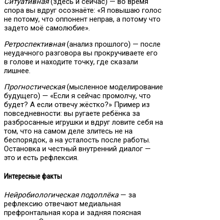
Ситуативная
(здесь и сейчас) — во время
спора вы вдруг осознаёте: «Я повышаю голос
не потому, что оппонент неправ, а потому что
задето моё самолюбие».
Ретроспективная
(анализ прошлого) — после
неудачного разговора вы прокручиваете его
в голове и находите точку, где сказали
лишнее.
Прогностическая
(мысленное моделирование
будущего) — «Если я сейчас промолчу, что
будет? А если отвечу жёстко?» Пример из
повседневности: вы ругаете ребёнка за
разбросанные игрушки и вдруг ловите себя на
том, что на самом деле злитесь не на
беспорядок, а на усталость после работы.
Остановка и честный внутренний диалог —
это и есть рефлексия.
Интересные факты
Нейробиологическая подоплёка
— за
рефлексию отвечают медиальная
префронтальная кора и задняя поясная