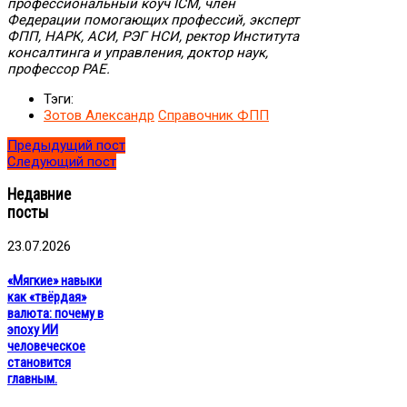
профессиональный коуч ICM, член
Федерации помогающих профессий, эксперт
ФПП, НАРК, АСИ, РЭГ НСИ, ректор Института
консалтинга и управления, доктор наук,
профессор РАЕ.
Тэги:
Зотов Александр
Справочник ФПП
Предыдущий пост
Следующий пост
Недавние
посты
23.07.2026
«Мягкие» навыки
как «твёрдая»
валюта: почему в
эпоху ИИ
человеческое
становится
главным.