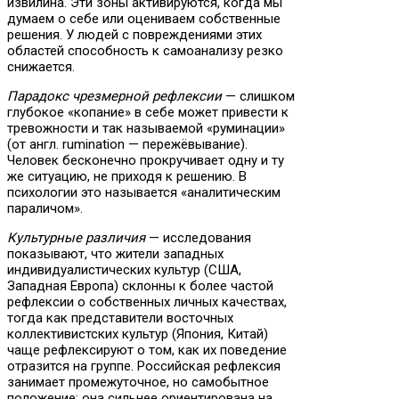
извилина. Эти зоны активируются, когда мы
думаем о себе или оцениваем собственные
решения. У людей с повреждениями этих
областей способность к самоанализу резко
снижается.
Парадокс чрезмерной рефлексии
— слишком
глубокое «копание» в себе может привести к
тревожности и так называемой «руминации»
(от англ. rumination — пережёвывание).
Человек бесконечно прокручивает одну и ту
же ситуацию, не приходя к решению. В
психологии это называется «аналитическим
параличом».
Культурные различия
— исследования
показывают, что жители западных
индивидуалистических культур (США,
Западная Европа) склонны к более частой
рефлексии о собственных личных качествах,
тогда как представители восточных
коллективистских культур (Япония, Китай)
чаще рефлексируют о том, как их поведение
отразится на группе. Российская рефлексия
занимает промежуточное, но самобытное
положение: она сильнее ориентирована на