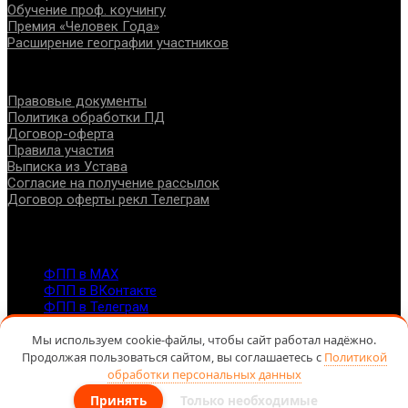
Обучение проф. коучингу
Премия «Человек Года»
Расширение географии участников
Документы
Правовые документы
Политика обработки ПД
Договор-оферта
Правила участия
Выписка из Устава
Согласие на получение рассылок
Договор оферты рекл Телеграм
Контакты
info@fppro.ru
ФПП в МАХ
ФПП в ВКонтакте
ФПП в Телеграм
Москва, м.о. Арбат, пер. Романов,3
7-495-127-10-45
Мы используем cookie-файлы, чтобы сайт работал надёжно.
Продолжая пользоваться сайтом, вы соглашаетесь с
Политикой
@ Федерация помогающих профессий, 2026
обработки персональных данных
Принять
Только необходимые