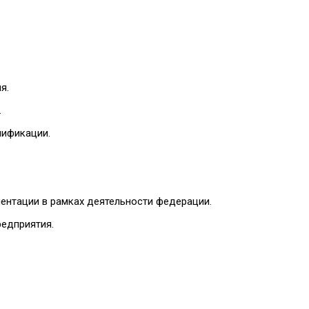
я.
.
лификации.
ментации в рамках деятельности федерации.
редприятия.