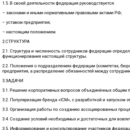
1.5. В своей деятельности федерация руководствуется:
– законами и иными нормативными правовыми актами РФ;
– уставом предприятия;
– настоящим положением.
2.СТРУКТУРА
2.1. Структура и численность сотрудников федерации опред
функционирования настоящей структуры.
2.2. Положения о подразделениях федерации (комитетах, бюро
предприятия, а распределение обязанностей между сотрудни
3.ЗАДАЧИ
3.1. Решение корпоративных вопросов объединённых общим 
3.2. Популяризация бренда «ICM», с разработкой и запуском
3.3. Организация работы по созданию ассоциированных проц
3.4. Создание условий необходимых и достаточных для вовле
3.5. Информирование и консультирование участников федера