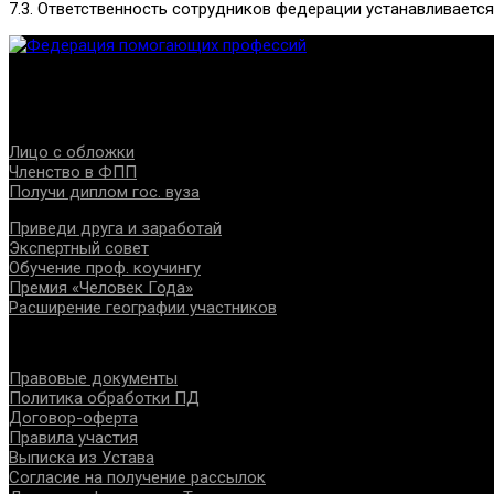
7.3. Ответственность сотрудников федерации устанавливаетс
Федерация создана с целью содействия развитию специалист
Проекты
Лицо с обложки
Членство в ФПП
Получи диплом гос. вуза
Приведи друга и заработай
Экспертный совет
Обучение проф. коучингу
Премия «Человек Года»
Расширение географии участников
Документы
Правовые документы
Политика обработки ПД
Договор-оферта
Правила участия
Выписка из Устава
Согласие на получение рассылок