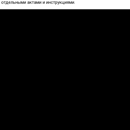
я отдельными актами и инструкциями.
ов помогающих направлений, защите прав и интересов, консол