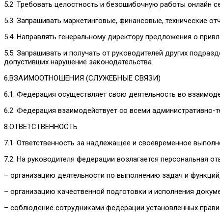
5.2. Требовать целостность и безошибочную работы онлайн се
5.3. Запрашивать маркетинговые, финансовые, технические от
5.4. Направлять генеральному директору предложения о при
5.5. Запрашивать и получать от руководителей других подра
допустивших нарушение законодательства.
6.ВЗАИМООТНОШЕНИЯ (СЛУЖЕБНЫЕ СВЯЗИ)
6.1. Федерация осуществляет свою деятельность во взаимод
6.2. Федерация взаимодействует со всеми административно
8.ОТВЕТСТВЕННОСТЬ
7.1. Ответственность за надлежащее и своевременное выполн
7.2. На руководителя федерации возлагается персональная от
– организацию деятельности по выполнению задач и функций
– организацию качественной подготовки и исполнения докум
– соблюдение сотрудниками федерации установленных правил