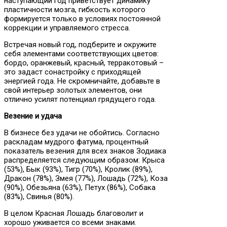
наступающий год приветствует динамику
пластичности мозга, гибкость которого
формируется только в условиях постоянной
коррекции и управляемого стресса.
Встречая новый год, подберите и окружите
себя элементами соответствующих цветов:
бордо, оранжевый, красный, терракотовый –
это задаст сонастройку с приходящей
энергией года. Не скромничайте, добавьте в
свой интерьер золотых элементов, они
отлично усилят потенциал грядущего года.
Везение и удача
В бизнесе без удачи не обойтись. Согласно
раскладам мудрого фатума, процентный
показатель везения для всех знаков Зодиака
распределяется следующим образом: Крыса
(53%), Бык (93%), Тигр (70%), Кролик (89%),
Дракон (78%), Змея (77%), Лошадь (72%), Коза
(90%), Обезьяна (63%), Петух (86%), Собака
(83%), Свинья (80%).
В целом Красная Лошадь благоволит и
хорошо уживается со всеми знаками.