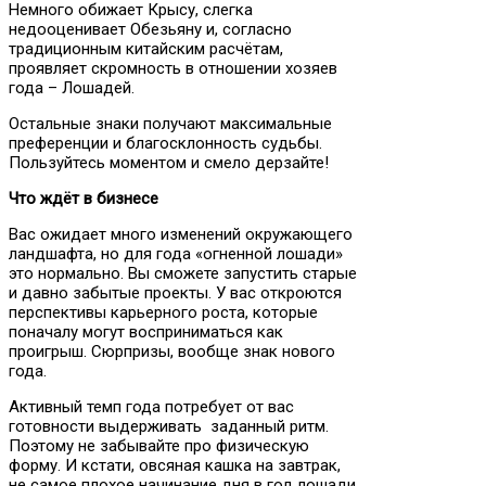
Немного обижает Крысу, слегка
недооценивает Обезьяну и, согласно
традиционным китайским расчётам,
проявляет скромность в отношении хозяев
года – Лошадей.
Остальные знаки получают максимальные
преференции и благосклонность судьбы.
Пользуйтесь моментом и смело дерзайте!
Что ждёт в бизнесе
Вас ожидает много изменений окружающего
ландшафта, но для года «огненной лошади»
это нормально. Вы сможете запустить старые
и давно забытые проекты. У вас откроются
перспективы карьерного роста, которые
поначалу могут восприниматься как
проигрыш. Сюрпризы, вообще знак нового
года.
Активный темп года потребует от вас
готовности выдерживать заданный ритм.
Поэтому не забывайте про физическую
форму. И кстати, овсяная кашка на завтрак,
не самое плохое начинание дня в год лошади.