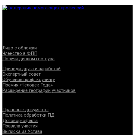
Федерация создана с целью содействия развитию
специалистов помогающих направлений, защите прав и
интересов, консолидации отрасли.
Проекты
Лицо с обложки
Членство в ФПП
Получи диплом гос. вуза
Приведи друга и заработай
Экспертный совет
Обучение проф. коучингу
Премия «Человек Года»
Расширение географии участников
Документы
Правовые документы
Политика обработки ПД
Договор-оферта
Правила участия
Выписка из Устава