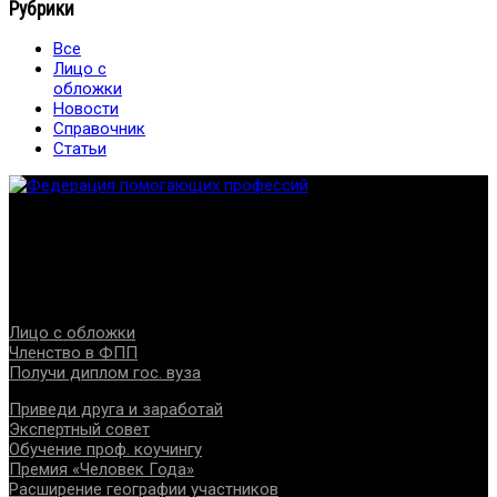
Рубрики
Все
Лицо с
обложки
Новости
Справочник
Статьи
Федерация создана с целью содействия развитию
специалистов помогающих направлений, защите прав и
интересов, консолидации отрасли.
Проекты
Лицо с обложки
Членство в ФПП
Получи диплом гос. вуза
Приведи друга и заработай
Экспертный совет
Обучение проф. коучингу
Премия «Человек Года»
Расширение географии участников