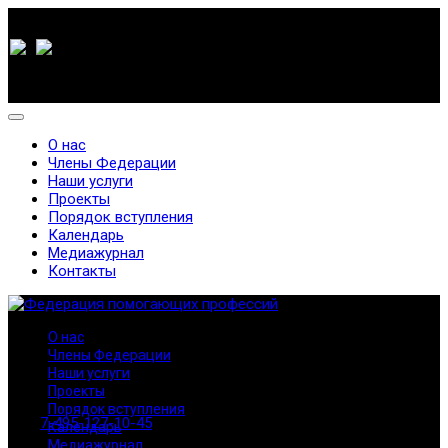
О нас
Члены Федерации
Наши услуги
Проекты
Порядок вступления
Календарь
Медиажурнал
Контакты
О нас
Члены Федерации
Наши услуги
Проекты
Порядок вступления
7-495-127-10-45
Календарь
Медиажурнал