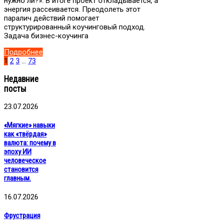
нужно ли?». В итоге проект откладывается, а
энергия рассеивается. Преодолеть этот
паралич действий помогает
структурированный коучинговый подход.
Задача бизнес-коучинга
Подробнее
1
2
3
…
73
Недавние
посты
23.07.2026
«Мягкие» навыки
как «твёрдая»
валюта: почему в
эпоху ИИ
человеческое
становится
главным.
16.07.2026
Фрустрация