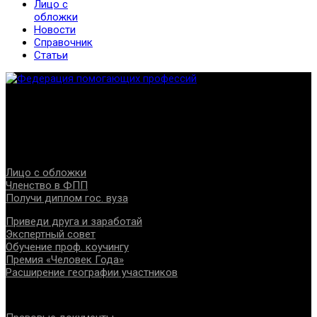
Лицо с
обложки
Новости
Справочник
Статьи
Федерация создана с целью содействия развитию
специалистов помогающих направлений, защите прав и
интересов, консолидации отрасли.
Проекты
Лицо с обложки
Членство в ФПП
Получи диплом гос. вуза
Приведи друга и заработай
Экспертный совет
Обучение проф. коучингу
Премия «Человек Года»
Расширение географии участников
Документы