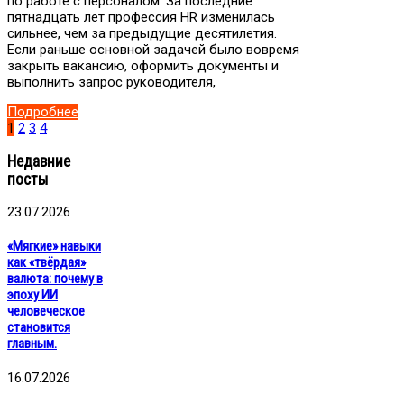
по работе с персоналом. За последние
пятнадцать лет профессия HR изменилась
сильнее, чем за предыдущие десятилетия.
Если раньше основной задачей было вовремя
закрыть вакансию, оформить документы и
выполнить запрос руководителя,
Подробнее
1
2
3
4
Недавние
посты
23.07.2026
«Мягкие» навыки
как «твёрдая»
валюта: почему в
эпоху ИИ
человеческое
становится
главным.
16.07.2026