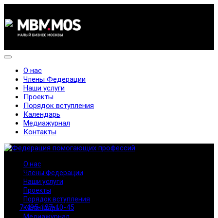
О нас
Члены Федерации
Наши услуги
Проекты
Порядок вступления
Календарь
Медиажурнал
Контакты
О нас
Члены Федерации
Наши услуги
Проекты
Порядок вступления
7-495-127-10-45
Календарь
Медиажурнал