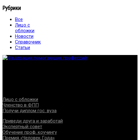
Рубрики
Все
Лицо с
обложки
Новости
Справочник
Статьи
Федерация создана с целью содействия развитию
специалистов помогающих направлений, защите прав и
интересов, консолидации отрасли.
Проекты
Лицо с обложки
Членство в ФПП
Получи диплом гос. вуза
Приведи друга и заработай
Экспертный совет
Обучение проф. коучингу
Премия «Человек Года»