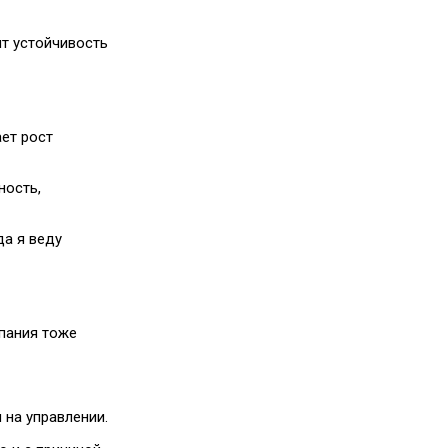
ит устойчивость
ает рост
ность,
да я веду
мпания тоже
 на управлении.