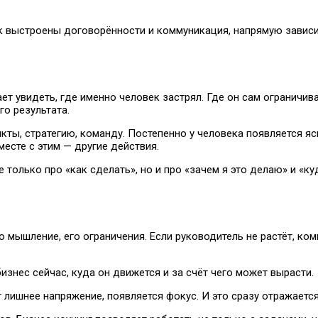
ак выстроены договорённости и коммуникация, напрямую завис
ает увидеть, где именно человек застрял. Где он сам ограничив
го результата.
кты, стратегию, команду. Постепенно у человека появляется яс
есте с этим — другие действия.
только про «как сделать», но и про «зачем я это делаю» и «ку
о мышление, его ограничения. Если руководитель не растёт, ко
изнес сейчас, куда он движется и за счёт чего может вырасти.
 лишнее напряжение, появляется фокус. И это сразу отражается