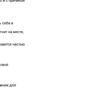
о и с причиной
 себя и
оит на месте,
новится частью
 своё
авник для