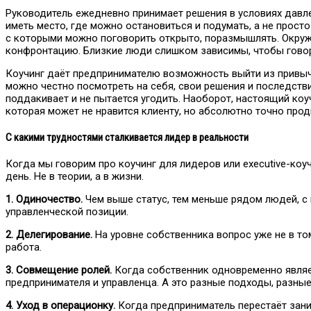
Руководитель ежедневно принимает решения в условиях давле
иметь место, где можно остановиться и подумать, а не прост
с которыми можно поговорить открыто, поразмышлять. Окруж
конфронтацию. Близкие люди слишком зависимы, чтобы говор
Коучинг даёт предпринимателю возможность выйти из привычно
можно честно посмотреть на себя, свои решения и последств
поддакивает и не пытается угодить. Наоборот, настоящий коу
которая может не нравится клиенту, но абсолютно точно прод
С какими трудностями сталкивается лидер в реальности
Когда мы говорим про коучинг для лидеров или еxecutive-коу
день. Не в теории, а в жизни.
1. Одиночество.
Чем выше статус, тем меньше рядом людей, с 
управленческой позиции.
2. Делегирование.
На уровне собственника вопрос уже не в том
работа.
3. Совмещение ролей.
Когда собственник одновременно являет
предпринимателя и управленца. А это разные подходы, разные
4. Уход в операционку.
Когда предприниматель перестаёт зани