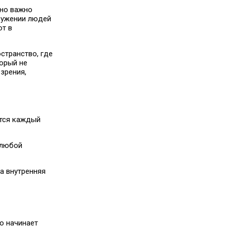
чно важно
кружении людей
ют в
странство, где
торый не
зрения,
ется каждый
 любой
да внутренняя
о начинает