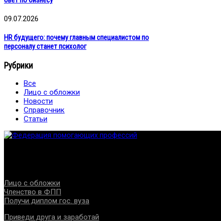
бьёт по бизнесу
09.07.2026
HR будущего: почему главным специалистом по
персоналу станет психолог
Рубрики
Все
Лицо с обложки
Новости
Справочник
Статьи
Федерация создана с целью содействия развитию специалист
Проекты
Лицо с обложки
Членство в ФПП
Получи диплом гос. вуза
Приведи друга и заработай