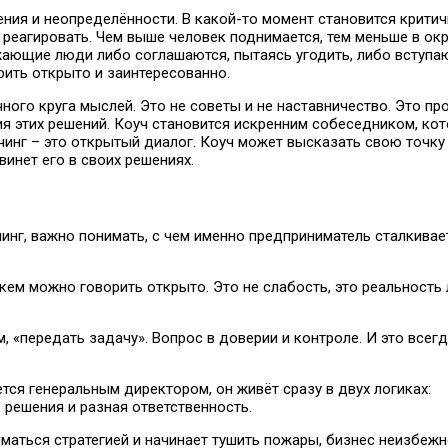
ния и неопределённости. В какой-то момент становится крити
о реагировать. Чем выше человек поднимается, тем меньше в о
ающие люди либо соглашаются, пытаясь угодить, либо вступа
ить открыто и заинтересованно.
го круга мыслей. Это не советы и не наставничество. Это про
ия этих решений. Коуч становится искренним собеседником, ко
чинг – это открытый диалог. Коуч может высказать свою точку 
винет его в своих решениях.
чинг, важно понимать, с чем именно предприниматель сталкива
кем можно говорить открыто. Это не слабость, это реальность
, «передать задачу». Вопрос в доверии и контроле. И это всег
ся генеральным директором, он живёт сразу в двух логиках:
 решения и разная ответственность.
маться стратегией и начинает тушить пожары, бизнес неизбежн