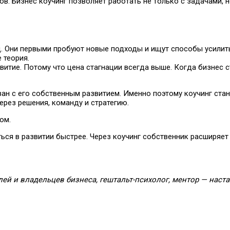
в. Бизнес коучинг позволяет работать не только с задачами, н
. Они первыми пробуют новые подходы и ищут способы усилить
 теория.
итие. Потому что цена стагнации всегда выше. Когда бизнес ст
ан с его собственным развитием. Именно поэтому коучинг ста
ерез решения, команду и стратегию.
ом.
ться в развитии быстрее. Через коучинг собственник расширяет
лей и владельцев бизнеса, гештальт-психолог, ментор — наст