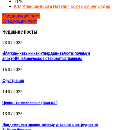
Тэги:
ICM
Александрова Наталия
коуч
коучинг
лидер
Предыдущий пост
Следующий пост
Недавние посты
23.07.2026
«Мягкие» навыки как «твёрдая» валюта: почему в
эпоху ИИ человеческое становится главным.
16.07.2026
Фрустрация
14.07.2026
Ценности жизненные (психол.)
13.07.2026
Эпидемия выгорания: почему усталость сотрудников