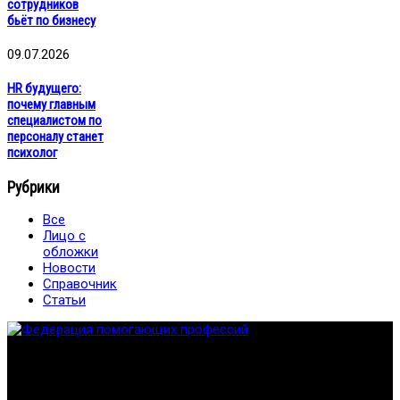
сотрудников
бьёт по бизнесу
09.07.2026
HR будущего:
почему главным
специалистом по
персоналу станет
психолог
Рубрики
Все
Лицо с
обложки
Новости
Справочник
Статьи
Федерация создана с целью содействия развитию
специалистов помогающих направлений, защите прав и
интересов, консолидации отрасли.