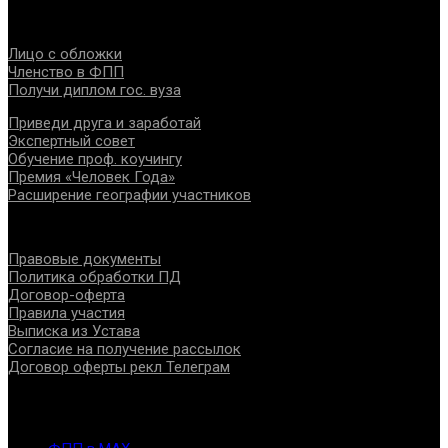
Проекты
Лицо с обложки
Членство в ФПП
Получи диплом гос. вуза
Приведи друга и заработай
Экспертный совет
Обучение проф. коучингу
Премия «Человек Года»
Расширение географии участников
Документы
Правовые документы
Политика обработки ПД
Договор-оферта
Правила участия
Выписка из Устава
Согласие на получение рассылок
Договор оферты рекл Телеграм
Контакты
info@fppro.ru