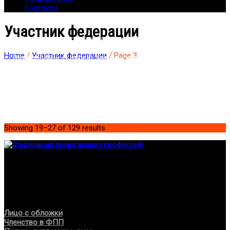
Контакты
Участник федерации
«Ввести в строку поиска свои ФИО» – «Зайти в кейс» –
«Копировать ссылку на кейс и переслать своим клиентам
Home
/
Участник федерации
/ Page 3
(партнёрам)». С целью защиты участников (ФЗ № 152 «О
персональных данных») доступ случайных лиц к кейсам и
персональным спискам членов «Федерации помогающих
профессий» ограничен.
Showing 19–27 of 129 results
Федерация создана с целью содействия развитию
специалистов помогающих направлений, защите прав и
интересов, консолидации отрасли.
Проекты
Лицо с обложки
Членство в ФПП