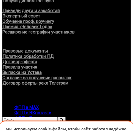
Получи диплом гос. вуза
Приведи друга и заработай
Экспертный совет
Обучение проф. коучингу
Премия «Человек Года»
Расширение географии участников
Документы
Правовые документы
Политика обработки ПД
Договор-оферта
Правила участия
Выписка из Устава
Согласие на получение рассылок
Договор оферты рекл Телеграм
Контакты
info@fppro.ru
ФПП в МАХ
ФПП в ВКонтакте
ФПП в Телеграм
Москва, м.о. Арбат, пер. Романов,3
Мы используем cookie-файлы, чтобы сайт работал надёжно.
7-495-127-10-45