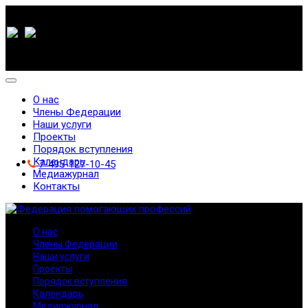
О нас
Члены Федерации
Наши услуги
Проекты
Порядок вступления
Календарь
7-495-127-10-45
Медиажурнал
Контакты
О нас
Члены Федерации
Наши услуги
Проекты
Порядок вступления
Календарь
Медиажурнал