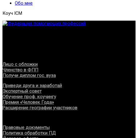
Обо мне
Коуч ICM
Федерация создана с целью содействия развитию
специалистов помогающих направлений, защите прав и
интересов, консолидации отрасли.
Проекты
Лицо с обложки
Членство в ФПП
Получи диплом гос. вуза
Приведи друга и заработай
Экспертный совет
Обучение проф. коучингу
Премия «Человек Года»
Расширение географии участников
Документы
Правовые документы
Политика обработки ПД