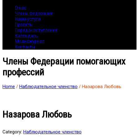
О нас
Члены Федерации
Наши услуги
Проекты
Порядок вступления
Календарь
Медиажурнал
Контакты
Члены Федерации помогающих
профессий
Home
/
Наблюдательное членство
/ Назарова Любовь
Назарова Любовь
Category:
Наблюдательное членство