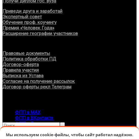
Получи диплом гос. вуза
Приведи друга и заработай
Экспертный совет
Обучение проф. коучингу
Премия «Человек Года»
Расширение географии участников
Документы
Правовые документы
Политика обработки ПД
Договор-оферта
Правила участия
Выписка из Устава
Согласие на получение рассылок
Договор оферты рекл Телеграм
Контакты
info@fppro.ru
ФПП в МАХ
ФПП в ВКонтакте
ФПП в Телеграм
Москва, м.о. Арбат, пер. Романов,3
Мы используем cookie-файлы, чтобы сайт работал надёжно.
7-495-127-10-45