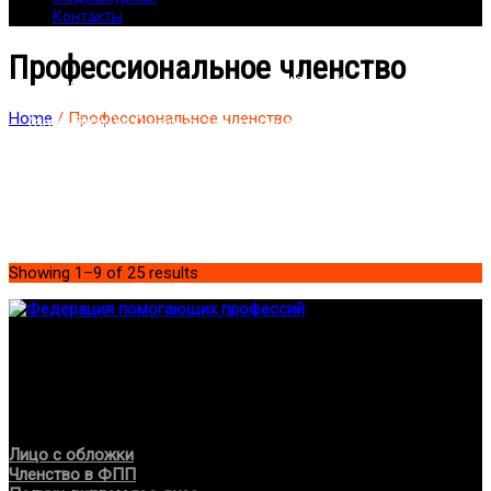
Контакты
Профессиональное членство
«Ввести в строку поиска свои ФИО» – «Зайти в кейс» –
«Копировать ссылку на кейс и переслать своим клиентам
Home
/ Профессиональное членство
(партнёрам)». С целью защиты участников (ФЗ № 152 «О
персональных данных») доступ случайных лиц к кейсам и
персональным спискам членов «Федерации помогающих
профессий» ограничен.
Showing 1–9 of 25 results
Федерация создана с целью содействия развитию
специалистов помогающих направлений, защите прав и
интересов, консолидации отрасли.
Проекты
Лицо с обложки
Членство в ФПП